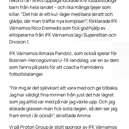
rekord i år! Årets upplaga lockade 419 fotbollstokiga
barn från hela landet – och lika många tjejer som
killar. ”Det här är ett kul-läger med bara skratt och
glädje, där man träffar nya kompisar!”, förklarade IFK
Värnamos Nico Eremedis som fick god hjälp av
elitspelarna från IFK Värnamos lag i Superettan och
Division 1.
IFK Värnamos Almasa Pandzic, som också spelar för
Bosnien-Hercegovinas U-19-landslag, var en av dem
som fanns på plats för att coacha framtidens
fotbollstalanger.
”För mig är det självklart att vara med och ge tillbaka.
Jag har väldigt fina minnen från just det här lägret
som jag alltid var med på när jag växte upp. Och jag
älskade glassen man fick sista dagen, så den ser jag
fram emot i år också!”, skrattade Amina.
Vi på Proton Group är stolt sponsor av IFK Värnamos