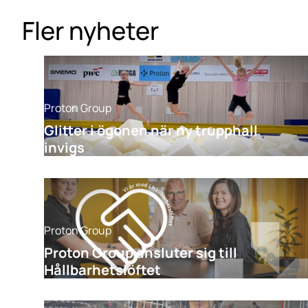
Fler nyheter
Proton Group
Glitter i ögonen när ny trupphall
invigs
Proton Group
Proton Group ansluter sig till
Hållbarhetslöftet