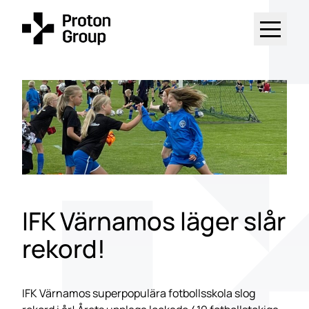
IFK Värnamos läger slår
rekord!
IFK Värnamos superpopulära fotbollsskola slog