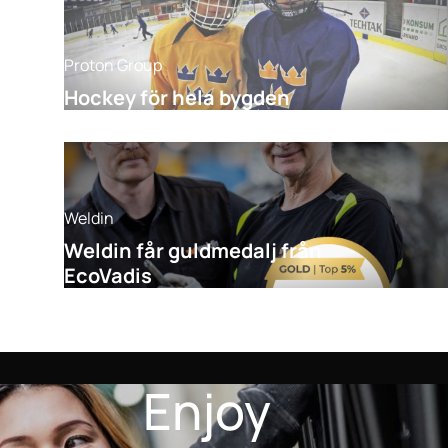
Proton Group
Hockey för hela bygden
Weldin
Weldin får guldmedalj från
EcoVadis
Enjoy