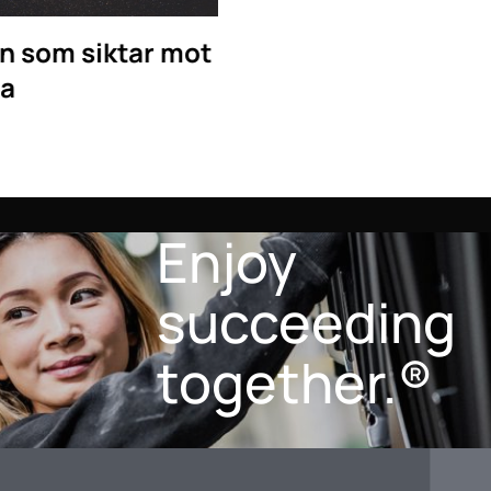
som siktar mot
a
Enjoy
succeeding
together.®